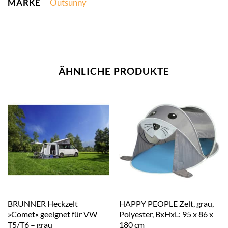
MARKE
Outsunny
ÄHNLICHE PRODUKTE
BRUNNER Heckzelt
HAPPY PEOPLE Zelt, grau,
»Comet« geeignet für VW
Polyester, BxHxL: 95 x 86 x
T5/T6 – grau
180 cm