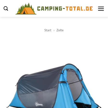
Zum
Inhalt
springen
Start
»
Zelte