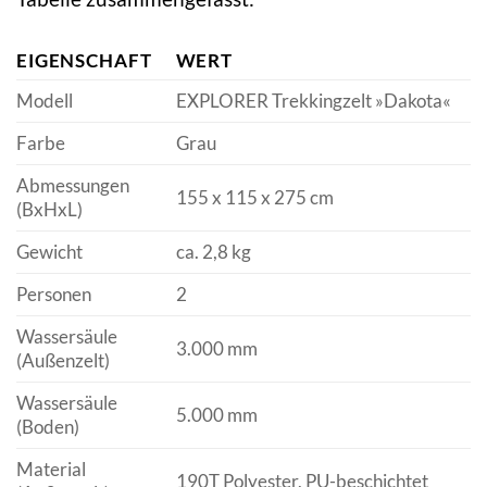
EIGENSCHAFT
WERT
Modell
EXPLORER Trekkingzelt »Dakota«
Farbe
Grau
Abmessungen
155 x 115 x 275 cm
(BxHxL)
Gewicht
ca. 2,8 kg
Personen
2
Wassersäule
3.000 mm
(Außenzelt)
Wassersäule
5.000 mm
(Boden)
Material
190T Polyester, PU-beschichtet