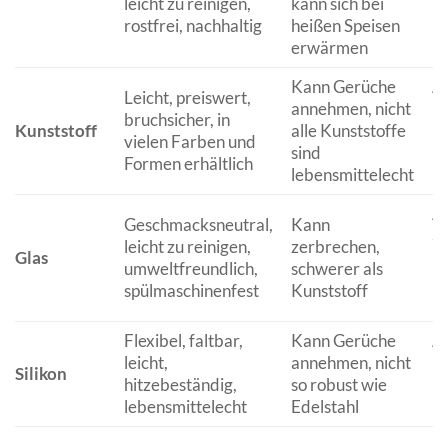
leicht zu reinigen,
kann sich bei
Na
rostfrei, nachhaltig
heißen Speisen
le
erwärmen
Kann Gerüche
Al
Leicht, preiswert,
annehmen, nicht
pr
bruchsicher, in
Kunststoff
alle Kunststoffe
u
vielen Farben und
sind
pr
Formen erhältlich
lebensmittelecht
Lö
Al
Geschmacksneutral,
Kann
au
leicht zu reinigen,
zerbrechen,
Glas
Na
umweltfreundlich,
schwerer als
un
spülmaschinenfest
Kunststoff
le
Flexibel, faltbar,
Kann Gerüche
Al
leicht,
annehmen, nicht
pl
Silikon
hitzebeständig,
so robust wie
un
lebensmittelecht
Edelstahl
Lö