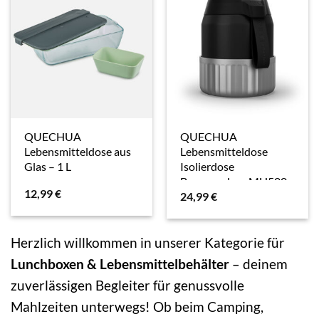
QUECHUA
QUECHUA
Lebensmitteldose aus
Lebensmitteldose
Glas – 1 L
Isolierdose
Bergwandern MH500
12,99
€
24,99
€
Edelstahl 0,8l schwarz
mit Becher
Herzlich willkommen in unserer Kategorie für
Lunchboxen & Lebensmittelbehälter
– deinem
zuverlässigen Begleiter für genussvolle
Mahlzeiten unterwegs! Ob beim Camping,