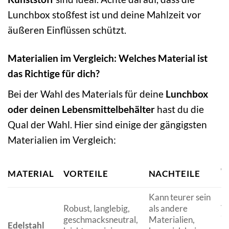
Lunchbox stoßfest ist und deine Mahlzeit vor
äußeren Einflüssen schützt.
Materialien im Vergleich: Welches Material ist
das Richtige für dich?
Bei der Wahl des Materials für deine
Lunchbox
oder deinen Lebensmittelbehälter
hast du die
Qual der Wahl. Hier sind einige der gängigsten
Materialien im Vergleich:
G
MATERIAL
VORTEILE
NACHTEILE
F
Kann teurer sein
Al
Robust, langlebig,
als andere
au
geschmacksneutral,
Materialien,
Edelstahl
u