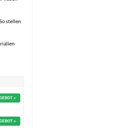
So stellen
rialien
GEBOT »
GEBOT »