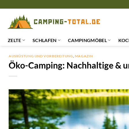
Zum
Inhalt
springen
ZELTE
SCHLAFEN
CAMPINGMÖBEL
KOC
AUSRÜSTUNG UND VORBEREITUNG
,
MAGAZIN
Öko-Camping: Nachhaltige & u