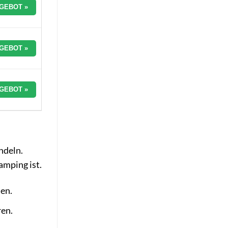
GEBOT »
GEBOT »
GEBOT »
ndeln.
amping ist.
den.
ren.