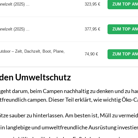
lzelt (2025) ...
323,95 €
ZUM TOP AN
lzelt (2025) ...
377,95 €
ZUM TOP AN
door – Zelt, Dachzelt, Boot, Plane,
74,90 €
ZUM TOP AN
 den Umweltschutz
 geht darum, beim Campen nachhaltig zu denken und zu ha
eundlich campen. Dieser Teil erklärt, wie wichtig Öko-C
tze sauber zu hinterlassen. Am besten ist, Müll zu vermei
 in langlebige und umweltfreundliche Ausrüstung investie