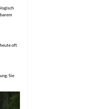
ologisch
ubarem
heute oft
ung. Sie