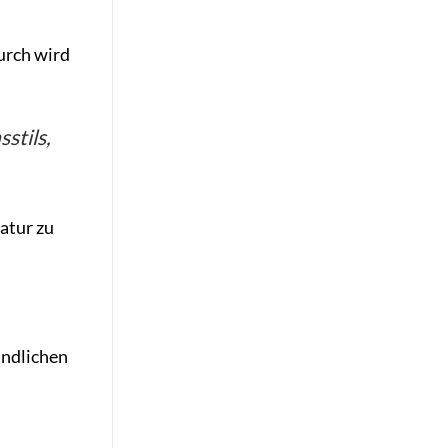
urch wird
stils,
atur zu
undlichen