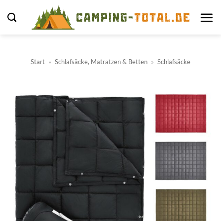
Zum
Inhalt
springen
Start
»
Schlafsäcke, Matratzen & Betten
»
Schlafsäcke