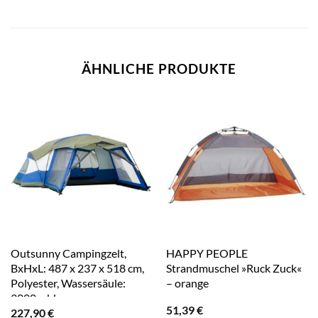
ÄHNLICHE PRODUKTE
Outsunny Campingzelt,
HAPPY PEOPLE
BxHxL: 487 x 237 x 518 cm,
Strandmuschel »Ruck Zuck«
Polyester, Wassersäule:
– orange
3000 – blau
51,39
€
227,90
€