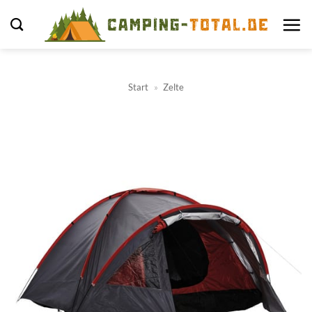
Zum
Inhalt
springen
Start
»
Zelte