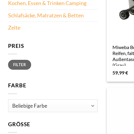
Kochen, Essen & Trinken Camping
Schlafsäcke, Matratzen & Betten
Zelte
PREIS
Miweba Bo
Reifen, fa
Außentasc
Min.
Max.
FILTER
(Grau)
Preis
Preis
59,99
€
FARBE
GRÖSSE