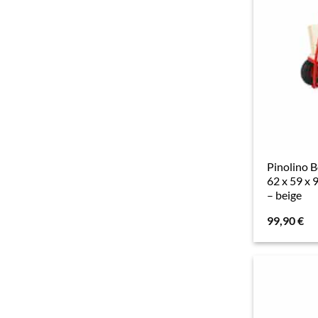
Pinolino 
62 x 59 x 
– beige
99,90
€