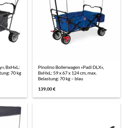
y«, BxHxL:
Pinolino Bollerwagen »Padi DLX«,
tung: 70 kg
BxHxL: 59 x 67 x 124 cm, max.
Belastung: 70 kg – blau
139,00
€