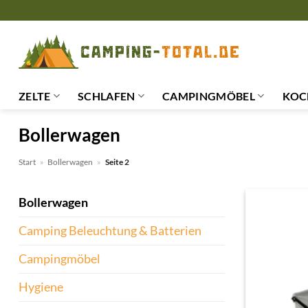
Zum
Inhalt
springen
ZELTE
SCHLAFEN
CAMPINGMÖBEL
KOC
Bollerwagen
Start
»
Bollerwagen
»
Seite 2
Bollerwagen
Camping Beleuchtung & Batterien
Campingmöbel
Hygiene