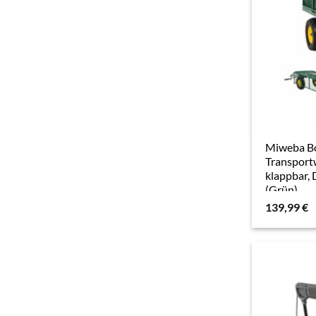
Miweba B
Transportw
klappbar,
(Grün)
139,99
€