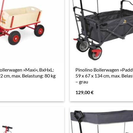
Bollerwagen »Maxi«, BxHxL:
Pinolino Bollerwagen »Padd
92 cm, max. Belastung: 80 kg
59 x 67 x 134 cm, max. Belas
– grau
129,00
€