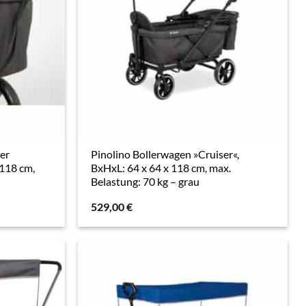
ser
Pinolino Bollerwagen »Cruiser«,
 118 cm,
BxHxL: 64 x 64 x 118 cm, max.
u
Belastung: 70 kg – grau
529,00
€