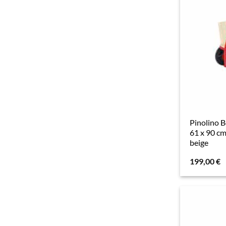
Pinolino B
61 x 90 cm
beige
199,00
€