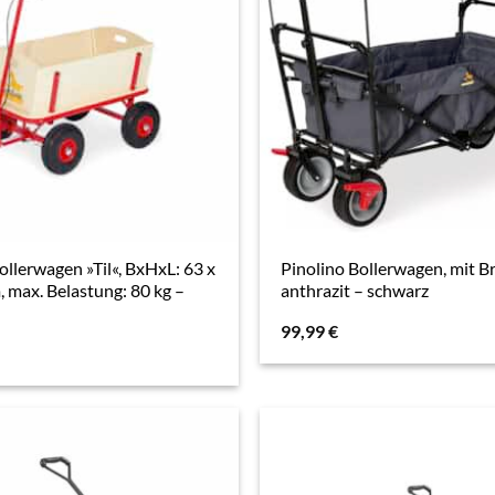
ollerwagen »Til«, BxHxL: 63 x
Pinolino Bollerwagen, mit B
, max. Belastung: 80 kg –
anthrazit – schwarz
99,99
€