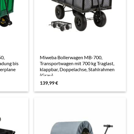
0,
Miweba Bollerwagen MB-700,
adung bis
Transportwagen mit 700 kg Traglast,
terplane
klappbar, Doppelachse, Stahlrahmen
(Grau)
139,99
€