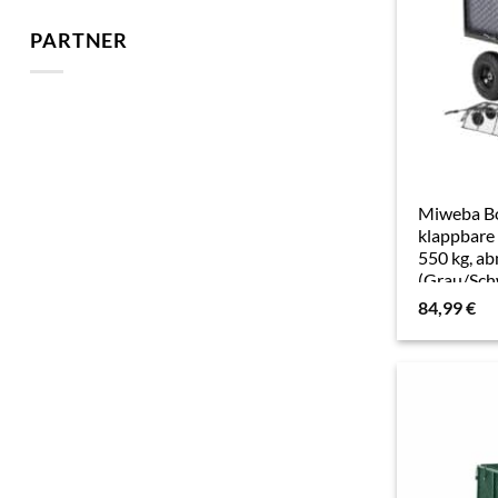
PARTNER
Miweba B
klappbare
550 kg, a
(Grau/Sch
84,99
€