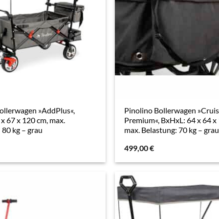
Bollerwagen »AddPlus«,
Pinolino Bollerwagen »Crui
x 67 x 120 cm, max.
Premium«, BxHxL: 64 x 64 x
 80 kg – grau
max. Belastung: 70 kg – gra
499,00
€