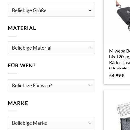
MATERIAL
Miweba Bo
bis 120 kg
Räder, Tas
FÜR WEN?
(Dunkelgr
54,99
€
MARKE