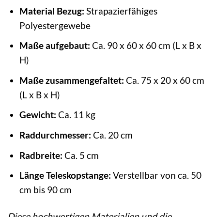
Material Bezug:
Strapazierfähiges
Polyestergewebe
Maße aufgebaut:
Ca. 90 x 60 x 60 cm (L x B x
H)
Maße zusammengefaltet:
Ca. 75 x 20 x 60 cm
(L x B x H)
Gewicht:
Ca. 11 kg
Raddurchmesser:
Ca. 20 cm
Radbreite:
Ca. 5 cm
Länge Teleskopstange:
Verstellbar von ca. 50
cm bis 90 cm
Diese hochwertigen Materialien und die