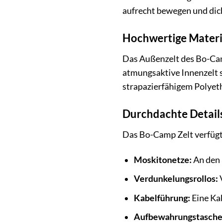
aufrecht bewegen und dich
Hochwertige Materia
Das Außenzelt des Bo-Camp
atmungsaktive Innenzelt 
strapazierfähigem Polyeth
Durchdachte Detail
Das Bo-Camp Zelt verfügt
Moskitonetze:
An den 
Verdunkelungsrollos:
V
Kabelführung:
Eine Kab
Aufbewahrungstasche