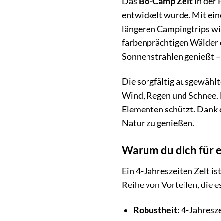
Das
Bo-Camp Zelt
in der 
entwickelt wurde. Mit ein
längeren Campingtrips wie
farbenprächtigen Wälder e
Sonnenstrahlen genießt – d
Die sorgfältig ausgewählt
Wind, Regen und Schnee. 
Elementen schützt. Dank d
Natur zu genießen.
Warum du dich für e
Ein 4-Jahreszeiten Zelt i
Reihe von Vorteilen, die 
Robustheit:
4-Jahresze