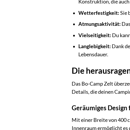
Konstruktion, die auc
Wetterfestigkeit:
Sie 
Atmungsaktivität:
Das
Vielseitigkeit:
Du kanns
Langlebigkeit:
Dank der
Lebensdauer.
Die herausragen
Das Bo-Camp Zelt überzeug
Details, die deinen Camp
Geräumiges Design 
Mit einer Breite von 400 
Innenraum ermöglicht es 