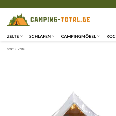
Zum
Inhalt
springen
ZELTE
SCHLAFEN
CAMPINGMÖBEL
KOC
Start
»
Zelte