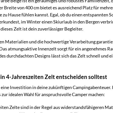
Farbe Beige ist ein geräumiges und robustes Familienzelt, da
er Breite von 400 cm bietet es ausreichend Platz für mehr
 zu Hause fühlen kannst. Egal, ob du einen entspannten 
rkundest, im Winter einen Skiurlaub in den Bergen verbri
ieses Zelt ist dein zuverlässiger Begleiter.
en Materialien und die hochwertige Verarbeitung garanti
Das atmungsaktive Innenzelt sorgt für ein angenehmes Ra
es durchdachten Designs lässt sich das Zelt schnell und ei
in 4-Jahreszeiten Zelt entscheiden solltest
st eine Investition in deine zukünftigen Campingabenteuer.
es zur idealen Wahl für anspruchsvolle Camper machen:
iten Zelte sind in der Regel aus widerstandsfähigeren Mate