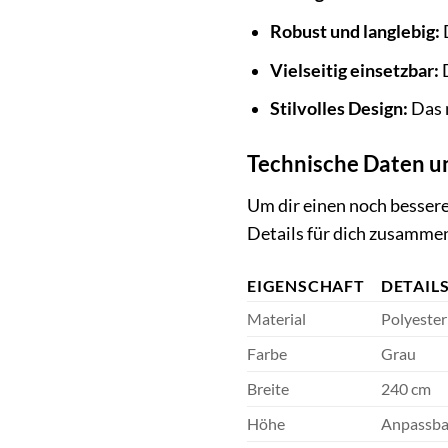
Robust und langlebig:
D
Vielseitig einsetzbar:
D
Stilvolles Design:
Das 
Technische Daten un
Um dir einen noch bessere
Details für dich zusamme
EIGENSCHAFT
DETAIL
Material
Polyester
Farbe
Grau
Breite
240 cm
Höhe
Anpassbar