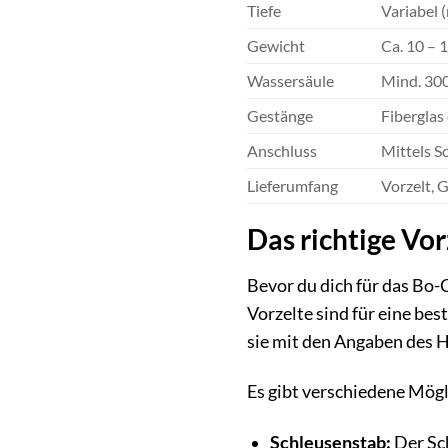
Tiefe
Variabel 
Gewicht
Ca. 10 – 
Wassersäule
Mind. 300
Gestänge
Fiberglas
Anschluss
Mittels S
Lieferumfang
Vorzelt, 
Das richtige Vo
Bevor du dich für das Bo-
Vorzelte sind für eine be
sie mit den Angaben des H
Es gibt verschiedene Mögl
Schleusenstab:
Der Sch