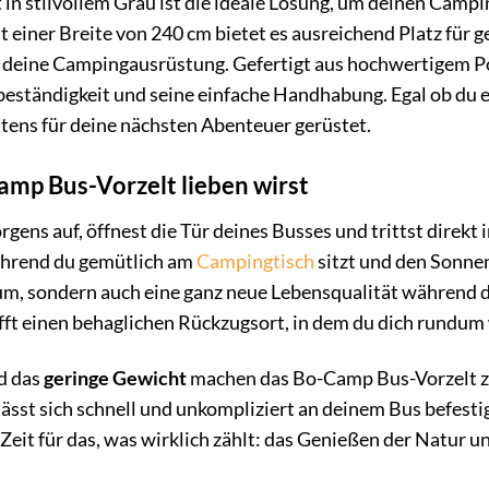
n stilvollem Grau ist die ideale Lösung, um deinen Camp
 einer Breite von 240 cm bietet es ausreichend Platz für
 deine Campingausrüstung. Gefertigt aus hochwertigem Pol
eständigkeit und seine einfache Handhabung. Egal ob du e
stens für deine nächsten Abenteuer gerüstet.
mp Bus-Vorzelt lieben wirst
orgens auf, öffnest die Tür deines Busses und trittst direk
 während du gemütlich am
Campingtisch
sitzt und den Sonne
um, sondern auch eine ganz neue Lebensqualität während d
ft einen behaglichen Rückzugsort, in dem du dich rundum
d das
geringe Gewicht
machen das Bo-Camp Bus-Vorzelt zu 
ässt sich schnell und unkompliziert an deinem Bus befest
 Zeit für das, was wirklich zählt: das Genießen der Natur