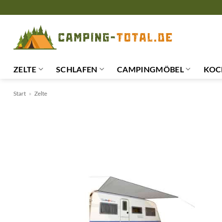
Zum
Inhalt
springen
ZELTE
SCHLAFEN
CAMPINGMÖBEL
KOC
Start
»
Zelte