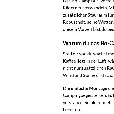
Das Bo-Camp Bus-Vorzelt i
Rädern zu verwandeln. Mit
zusätzlicher Stauraum für
Robustheit, seine Wetterb
diesem Vorzelt bist du be
Warum du das Bo-Ca
Stell dir vor, du wachst m
Kaffee liegt in der Luft,
nicht nur zusätzlichen Ra
Wind und Sonne und schaf
Die
einfache Montage
un
Campingbegeisterten. Es l
verstauen. So bleibt mehr
Liebsten.