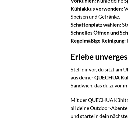
Vorkühlen:
Kühle deine Sp
Kühlakkus verwenden:
Ve
Speisen und Getränke.
Schattenplatz wählen:
Ste
Schnelles Öffnen und Sch
Regelmäßige Reinigung:
Erlebe unverge
Stell dir vor, du sitzt am
aus deiner
QUECHUA Küh
Sandwich, das du zuvor in
Mit der QUECHUA Kühltasch
all deine Outdoor-Abenteu
und starte in dein nächst