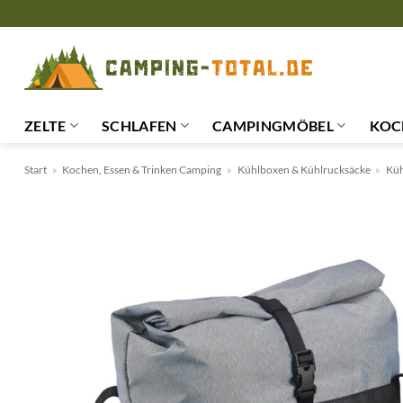
Zum
Inhalt
springen
ZELTE
SCHLAFEN
CAMPINGMÖBEL
KOC
Start
»
Kochen, Essen & Trinken Camping
»
Kühlboxen & Kühlrucksäcke
»
Küh