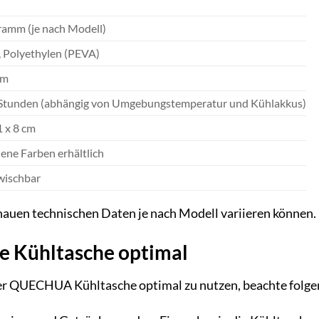
ramm (je nach Modell)
, Polyethylen (PEVA)
um
Stunden (abhängig von Umgebungstemperatur und Kühlakkus)
1 x 8 cm
ene Farben erhältlich
wischbar
enauen technischen Daten je nach Modell variieren können. 
ne Kühltasche optimal
er QUECHUA Kühltasche optimal zu nutzen, beachte folge