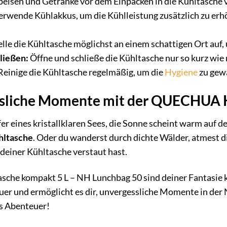
eisen und Getränke vor dem Einpacken in die Kühltasche vo
rwende Kühlakkus, um die Kühlleistung zusätzlich zu erh
lle die Kühltasche möglichst an einem schattigen Ort auf,
ließen:
Öffne und schließe die Kühltasche nur so kurz wie
Reinige die Kühltasche regelmäßig, um die
Hygiene
zu gew
ssliche Momente mit der QUECHUA 
 Ufer eines kristallklaren Sees, die Sonne scheint warm auf
ltasche
. Oder du wanderst durch dichte Wälder, atmest di
 deiner Kühltasche verstaut hast.
e kompakt 5 L – NH Lunchbag 50 sind deiner Fantasie kein
er und ermöglicht es dir, unvergessliche Momente in der 
es Abenteuer!