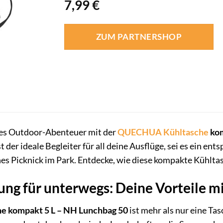
7,99
€
ZUM PARTNERSHOP
stes Outdoor-Abenteuer mit der
QUECHUA
Kühltasche
kom
t der ideale Begleiter für all deine Ausflüge, sei es ein e
es Picknick im Park. Entdecke, wie diese kompakte Kühlta
ng für unterwegs: Deine Vorteile 
 kompakt 5 L – NH Lunchbag 50
ist mehr als nur eine Tas