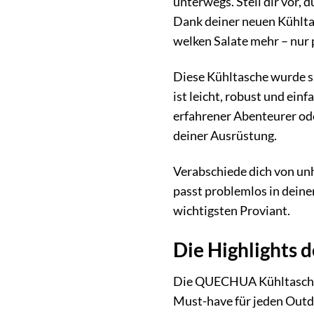
unterwegs. Stell dir vor, 
Dank deiner neuen Kühlta
welken Salate mehr – nur 
Diese Kühltasche wurde sp
ist leicht, robust und ein
erfahrener Abenteurer od
deiner Ausrüstung.
Verabschiede dich von u
passt problemlos in deine
wichtigsten Proviant.
Die Highlights 
Die QUECHUA Kühltasche k
Must-have für jeden Out