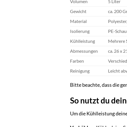
Volumen
5 Liter
Gewicht
ca. 200 G
Material
Polyester
Isolierung
PE-Scha
Kühlleistung
Mehrere 
Abmessungen
ca. 26 x 2
Farben
Verschied
Reinigung
Leicht ab
Bitte beachte, dass die g
So nutzt du dei
Um die Kühlleistung dein