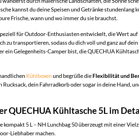
du wanderst durch malerische Landschaften, die Sonne schei
sche kannst du deine Speisen und Getränke stundenlang kü
pure Frische, wann und wo immer du sie brauchst.
eziell für Outdoor-Enthusiasten entwickelt, die Wert auf
fach zu transportieren, sodass du dich voll und ganz auf dei
er ein Gelegenheits-Camper bist, die QUECHUA Kühltasche
nhandlichen
Kühlboxen
und begrüße die
Flexibilität und B
n Rucksack, dein Fahrradkorb oder sogar in deine Hand, un
der QUECHUA Kühltasche 5L im Deta
ompakt 5 L – NH Lunchbag 50 überzeugt mit einer Vielzah
door-Liebhaber machen.