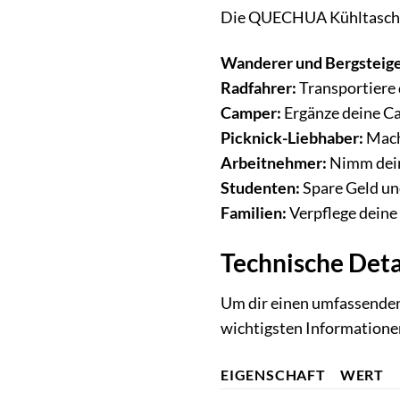
Die QUECHUA Kühltasche k
Wanderer und Bergsteige
Radfahrer:
Transportiere 
Camper:
Ergänze deine Ca
Picknick-Liebhaber:
Mache
Arbeitnehmer:
Nimm deine
Studenten:
Spare Geld und
Familien:
Verpflege deine
Technische Deta
Um dir einen umfassenden
wichtigsten Informatione
EIGENSCHAFT
WERT