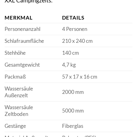
XXL Campingzelts:
MERKMAL
DETAILS
Personenanzahl
4 Personen
Schlafraumfläche
210 x 240 cm
Stehhöhe
140 cm
Gesamtgewicht
4,7 kg
Packmaß
57 x 17 x 16 cm
Wassersäule
2000 mm
Außenzelt
Wassersäule
5000 mm
Zeltboden
Gestänge
Fiberglas