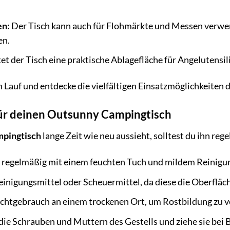
en:
Der Tisch kann auch für Flohmärkte und Messen verwen
en.
tet der Tisch eine praktische Ablagefläche für Angelutensi
n Lauf und entdecke die vielfältigen Einsatzmöglichkeiten 
 für deinen Outsunny Campingtisch
pingtisch
lange Zeit wie neu aussieht, solltest du ihn reg
e regelmäßig mit einem feuchten Tuch und mildem Reinigu
inigungsmittel oder Scheuermittel, da diese die Oberfläc
ichtgebrauch an einem trockenen Ort, um Rostbildung zu 
ie Schrauben und Muttern des Gestells und ziehe sie bei B