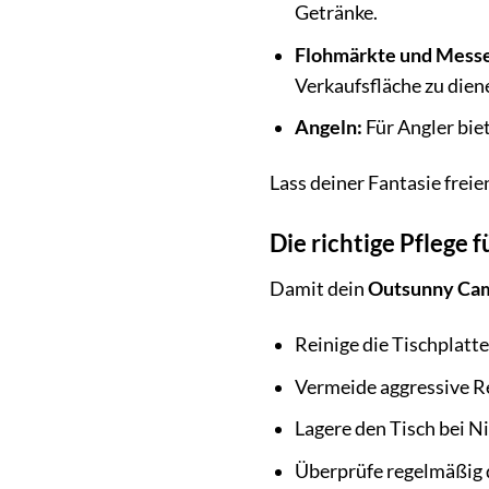
Getränke.
Flohmärkte und Mess
Verkaufsfläche zu dien
Angeln:
Für Angler bie
Lass deiner Fantasie freie
Die richtige Pflege
Damit dein
Outsunny Cam
Reinige die Tischplatt
Vermeide aggressive Re
Lagere den Tisch bei N
Überprüfe regelmäßig d