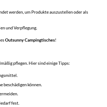
det werden, um Produkte auszustellen oder als
lien und Verpflegung.
des
Outsunny Campingtisches
!
elmäßig pflegen. Hier sind einige Tipps:
ngsmittel.
he beschädigen können.
vermeiden.
edarf fest.