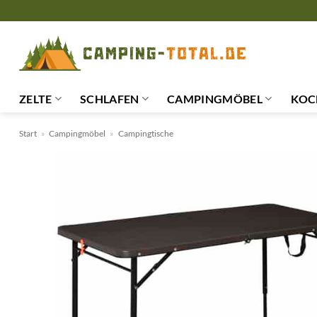
Zum
Inhalt
springen
ZELTE
SCHLAFEN
CAMPINGMÖBEL
KOC
Start
»
Campingmöbel
»
Campingtische