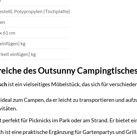
y
estell), Polypropylen (Tischplatte)
ben
 x 61 cm
einfügen] kg
rkeit einfügen] kg
iche des Outsunny Campingtische
sch
ist ein vielseitiges Möbelstück, das sich für verschied
 ideal zum Campen, da er leicht zu transportieren und aufzu
vitäten.
t perfekt für Picknicks im Park oder am Strand. Er bietet e
h ist eine praktische Ergänzung für Gartenpartys und Grill