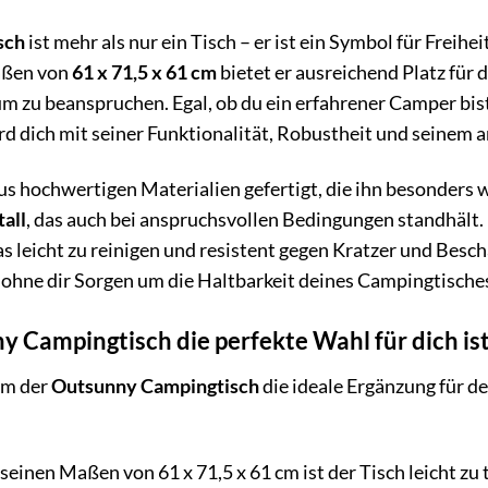
sch
ist mehr als nur ein Tisch – er ist ein Symbol für Freih
aßen von
61 x 71,5 x 61 cm
bietet er ausreichend Platz für
um zu beanspruchen. Egal, ob du ein erfahrener Camper bist
ird dich mit seiner Funktionalität, Robustheit und seinem
us hochwertigen Materialien gefertigt, die ihn besonders 
all
, das auch bei anspruchsvollen Bedingungen standhält. 
as leicht zu reinigen und resistent gegen Kratzer und Besch
 ohne dir Sorgen um die Haltbarkeit deines Campingtisch
Campingtisch die perfekte Wahl für dich is
um der
Outsunny Campingtisch
die ideale Ergänzung für d
seinen Maßen von 61 x 71,5 x 61 cm ist der Tisch leicht zu