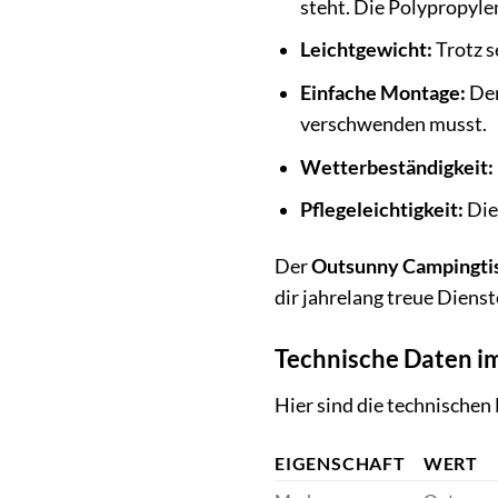
steht. Die Polypropyle
Leichtgewicht:
Trotz s
Einfache Montage:
Der
verschwenden musst.
Wetterbeständigkeit:
Pflegeleichtigkeit:
Die 
Der
Outsunny Campingti
dir jahrelang treue Diens
Technische Daten i
Hier sind die technischen
EIGENSCHAFT
WERT