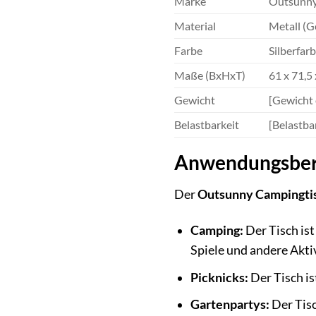
Marke
Outsunn
Material
Metall (G
Farbe
Silberfar
Maße (BxHxT)
61 x 71,5
Gewicht
[Gewicht 
Belastbarkeit
[Belastba
Anwendungsbere
Der
Outsunny Campingti
Camping:
Der Tisch ist
Spiele und andere Akti
Picknicks:
Der Tisch is
Gartenpartys:
Der Tisc