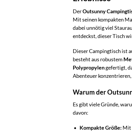
Der
Outsunny Campingti
Mit seinen kompakten M
dabei unnötig viel Staura
entdeckst, dieser Tisch w
Dieser Campingtisch ist a
besteht aus robustem
Met
Polypropylen
gefertigt, d
Abenteuer konzentrieren,
Warum der Outsunny 
Es gibt viele Gründe, war
davon:
Kompakte Größe:
Mit 