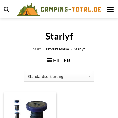
Zum
Inhalt
springen
Starlyf
Start
»
Produkt Marke
»
Starlyf
FILTER