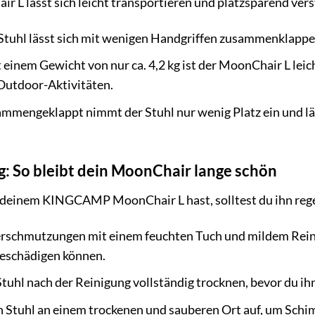
 lässt sich leicht transportieren und platzsparend vers
Stuhl lässt sich mit wenigen Handgriffen zusammenklappen
 einem Gewicht von nur ca. 4,2 kg ist der MoonChair L leic
Outdoor-Aktivitäten.
mmengeklappt nimmt der Stuhl nur wenig Platz ein und läs
g: So bleibt dein MoonChair lange schön
 deinem KINGCAMP MoonChair L hast, solltest du ihn rege
rschmutzungen mit einem feuchten Tuch und mildem Reini
beschädigen können.
tuhl nach der Reinigung vollständig trocknen, bevor du i
Stuhl an einem trockenen und sauberen Ort auf, um Sch