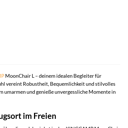
MP
MoonChair L – deinem idealen Begleiter für
l vereint Robustheit, Bequemlichkeit und stilvolles
Form umarmen und genieße unvergessliche Momente in
gsort im Freien