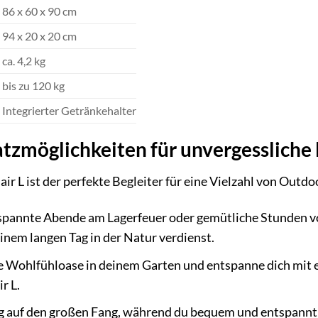
86 x 60 x 90 cm
94 x 20 x 20 cm
ca. 4,2 kg
bis zu 120 kg
Integrierter Getränkehalter
satzmöglichkeiten für unvergesslic
 ist der perfekte Begleiter für eine Vielzahl von Outdoo
pannte Abende am Lagerfeuer oder gemütliche Stunden 
inem langen Tag in der Natur verdienst.
ne Wohlfühloase in deinem Garten und entspanne dich mit
 L.
 auf den großen Fang, während du bequem und entspannt i