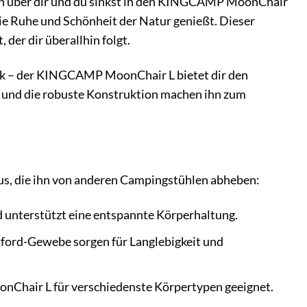
keln über dir und du sinkst in den KINGCAMP MoonChair
e Ruhe und Schönheit der Natur genießt. Dieser
 der dir überallhin folgt.
rk – der KINGCAMP MoonChair L bietet dir den
n und die robuste Konstruktion machen ihn zum
us, die ihn von anderen Campingstühlen abheben:
 unterstützt eine entspannte Körperhaltung.
ford-Gewebe sorgen für Langlebigkeit und
onChair L für verschiedenste Körpertypen geeignet.