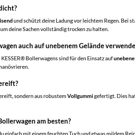
dicht?
isend
und schützt deine Ladung vor leichtem Regen. Bei s
m deine Sachen vollständig trocken zu halten.
rwagen auch auf unebenem Gelände verwend
s KESSER® Bollerwagens sind für den Einsatz auf
unebene
manövrieren.
ereift?
bereift, sondern aus robustem
Vollgummi
gefertigt. Dies ha
 Bollerwagen am besten?
 einfach mit einem feuchten Tuch und etwas mildem Reinigu