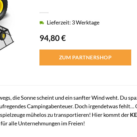
Lieferzeit: 3 Werktage
94,80
€
ZUM PARTNERSHOP
erwegs, die Sonne scheint und ein sanfter Wind weht. Du spa
 aufregendes Campingabenteuer. Doch irgendetwas fehlt… G
sspielzeuge mühelos zu transportieren! Hier kommt der
K
 für alle Unternehmungen im Freien!