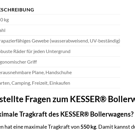
ESCHREIBUNG
0 kg
ahl
rapazierfähiges Gewebe (wasserabweisend, UV-beständig)
buste Räder für jeden Untergrund
gonomischer Griff
rausnehmbare Plane, Handschuhe
rten, Camping, Freizeit, Einkaufen
estellte Fragen zum KESSER® Bolle
ximale Tragkraft des KESSER® Bollerwagens?
 hat eine maximale Tragkraft von
550 kg
. Damit kannst d