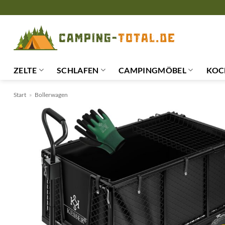
Zum
Inhalt
springen
ZELTE
SCHLAFEN
CAMPINGMÖBEL
KOC
Start
»
Bollerwagen