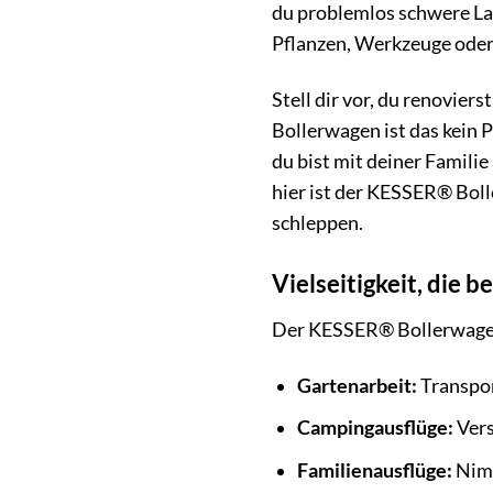
du problemlos schwere La
Pflanzen, Werkzeuge oder
Stell dir vor, du renovie
Bollerwagen ist das kein 
du bist mit deiner Famil
hier ist der KESSER® Bol
schleppen.
Vielseitigkeit, die b
Der KESSER® Bollerwagen is
Gartenarbeit:
Transpor
Campingausflüge:
Vers
Familienausflüge:
Nimm