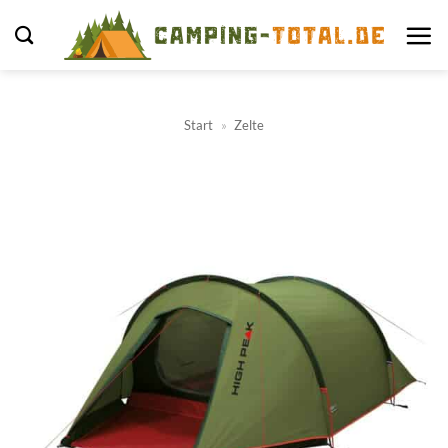
Zum
Inhalt
springen
Start
»
Zelte