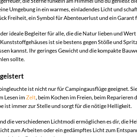
m Lagerfeuer, die Sterne funkeln am Himmel und du genießt 
ne Umgebung in ein warmes, einladendes Licht und schafft
Stück Freiheit, ein Symbol für Abenteuerlust und ein Garan
er ideale Begleiter für alle, die die Natur lieben und Wert
unststoffgehäuses ist sie bestens gegen Stöße und Spritz
assen kannst. Ihr geringes Gewicht und die kompakte Bauw
len sollte.
egeistert
euchte ist nicht nur für Campingausflüge geeignet. Sie ist
im Lesen im
Zelt
, beim Kochen im Freien, beim Reparieren d
 ist immer zur Stelle und sorgt für die nötige Helligkeit.
nd die verschiedenen Lichtmodi ermöglichen es dir, die He
 Licht zum Arbeiten oder ein gedämpftes Licht zum Entspann