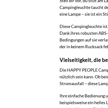
Stell dir vor, du sitzt a
Campingleuchte taucht dei
eine Lampe – sie ist ein 
Diese Campingleuchte ist d
Dank ihres robusten ABS-K
Bedingungen auf sie verl
der in keinem Rucksack feh
Vielseitigkeit, die b
Die HAPPY PEOPLE Campingl
nützlich sein kann. Ob be
Stromausfall – diese Lampe
Ihre einfache Bedienung u
beispielsweise ein helles