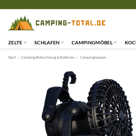
Zum
Inhalt
springen
ZELTE
SCHLAFEN
CAMPINGMÖBEL
KOC
Start
»
Camping Beleuchtung & Batterien
»
Campinglampen