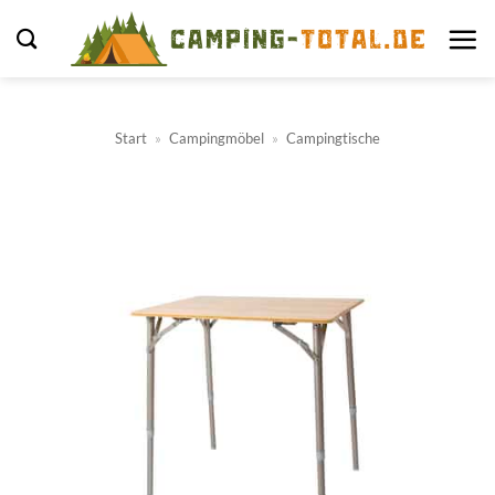
Zum
Inhalt
springen
Start
»
Campingmöbel
»
Campingtische