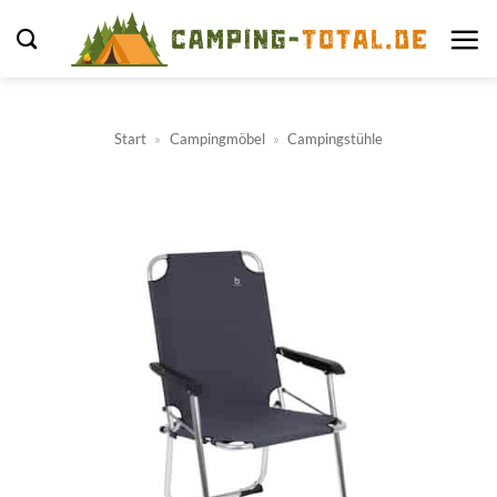
Zum
Inhalt
springen
Start
»
Campingmöbel
»
Campingstühle