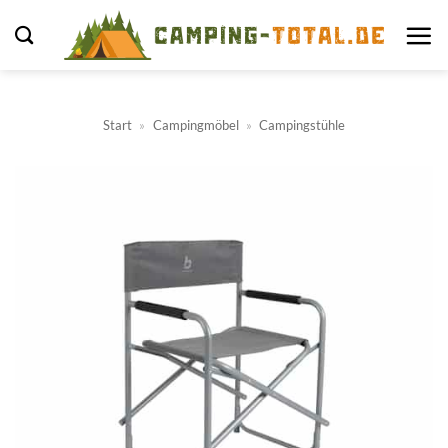
Zum
Inhalt
springen
Start
»
Campingmöbel
»
Campingstühle