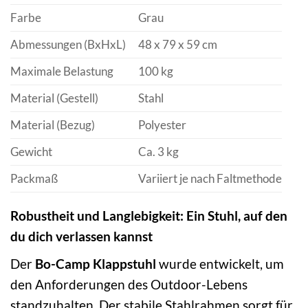
Farbe
Grau
Abmessungen (BxHxL)
48 x 79 x 59 cm
Maximale Belastung
100 kg
Material (Gestell)
Stahl
Material (Bezug)
Polyester
Gewicht
Ca. 3 kg
Packmaß
Variiert je nach Faltmethode
Robustheit und Langlebigkeit: Ein Stuhl, auf den
du dich verlassen kannst
Der
Bo-Camp Klappstuhl
wurde entwickelt, um
den Anforderungen des Outdoor-Lebens
standzuhalten. Der stabile Stahlrahmen sorgt für