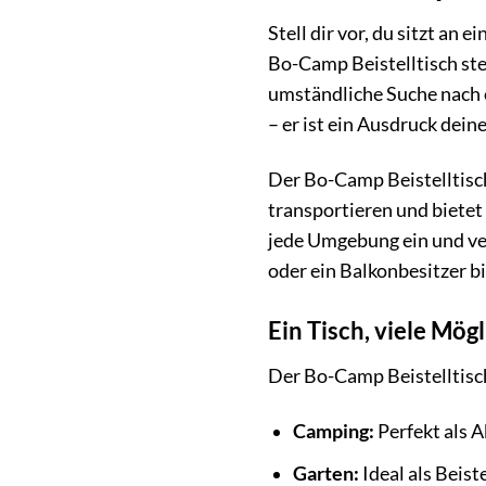
Stell dir vor, du sitzt a
Bo-Camp Beistelltisch steh
umständliche Suche nach ei
– er ist ein Ausdruck dei
Der Bo-Camp Beistelltisch i
transportieren und bietet 
jede Umgebung ein und ver
oder ein Balkonbesitzer bi
Ein Tisch, viele Mög
Der Bo-Camp Beistelltisch 
Camping:
Perfekt als A
Garten:
Ideal als Beist