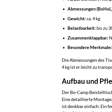
Abmessungen (BxHxL)
Gewicht:
ca. 4 kg
Belastbarkeit:
bis zu 3
Zusammenklappbar:
N
Besondere Merkmale:
Die Abmessungen des Tisch
4 kg ist er leicht zu tran
Aufbau und Pfle
Der Bo-Camp Beistelltisch
Eine detaillierte Montage
ist denkbar einfach: Ein 