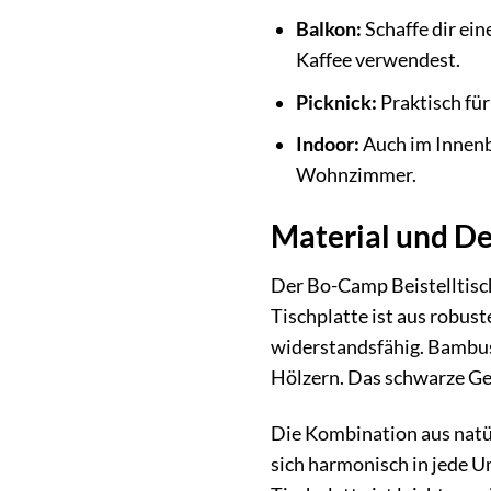
Balkon:
Schaffe dir ein
Kaffee verwendest.
Picknick:
Praktisch für
Indoor:
Auch im Innenbe
Wohnzimmer.
Material und De
Der Bo-Camp Beistelltisch
Tischplatte ist aus robus
widerstandsfähig. Bambus
Hölzern. Das schwarze Ges
Die Kombination aus natü
sich harmonisch in jede U