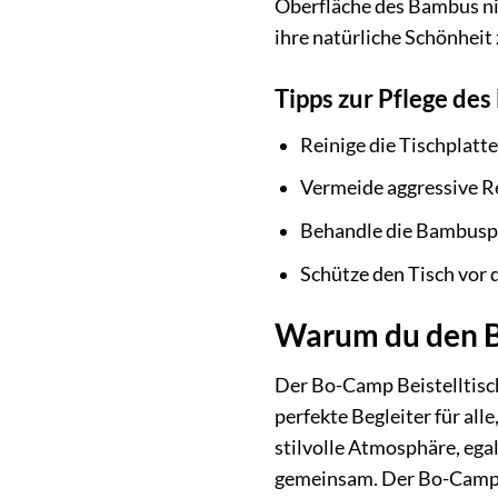
Oberfläche des Bambus ni
ihre natürliche Schönheit 
Tipps zur Pflege des
Reinige die Tischplatt
Vermeide aggressive R
Behandle die Bambuspl
Schütze den Tisch vor
Warum du den Bo
Der Bo-Camp Beistelltisch 
perfekte Begleiter für all
stilvolle Atmosphäre, egal
gemeinsam. Der Bo-Camp B