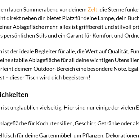
n einem lauen Sommerabend vor deinem
Zelt
, die Sterne fun
t direkt neben dir, bietet Platz für deine Lampe, dein Buc
ner Ablagefläche mehr, alles ist griffbereit und stilvoll p
nes persönlichen Stils und ein Garant für Komfort und Ordn
st der ideale Begleiter für alle, die Wert auf Qualität, Fun
eine stabile Ablagefläche für all deine wichtigen Utensilien
leiht deinem Outdoor-Bereich eine besondere Note. Egal,
st – dieser Tisch wird dich begeistern!
lichkeiten
ist unglaublich vielseitig. Hier sind nur einige der vielen
blagefläche für Kochutensilien, Geschirr, Getränke oder als
elltisch für deine Gartenmöbel, um Pflanzen, Dekorationen 