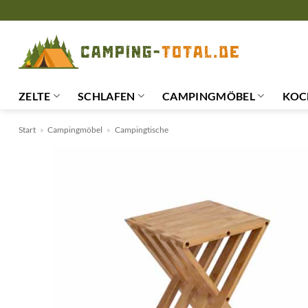
Zum
Inhalt
springen
ZELTE
SCHLAFEN
CAMPINGMÖBEL
KOC
Start
»
Campingmöbel
»
Campingtische